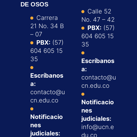
DE OSOS
Calle 52
Carrera
No. 47 – 42
21 No. 34 B
PBX:
(57)
– 07
604 605 15
PBX:
(57)
35
604 605 15
35
Escríbanos
a:
Escríbanos
contacto@u
a:
cn.edu.co
contacto@u
cn.edu.co
Notificacio
nes
Notificacio
judiciales:
nes
info@ucn.e
judiciales:
du.co