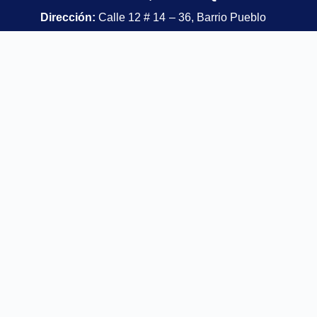
Dirección:
Calle 12 # 14 – 36, Barrio Pueblo
Nuevo – Parroquia las Misericordias.
Teléfono:
323 316 29 99
Email:
csecaucasia@ucn.edu.co
CSE SANTA FE DE ANTIOQUIA
Dirección:
Cl. 9 Santander #89 – Instituto
Arquidiocesano Urbano y Rural.
Email:
asesoreducacion@ucn.edu.co
CSE RIONEGRO, ANTIOQUIA
Dirección:
Calle 50 Nº 50-54 int. 202, parque
principal.
Teléfono:
310 754 09 60
Email:
cserionegro@ucn.edu.co