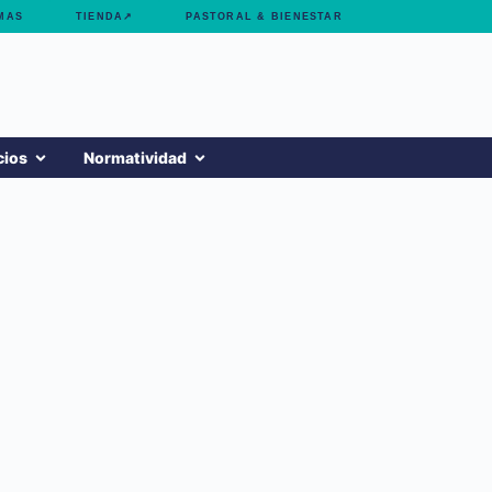
MAS
TIENDA↗
PASTORAL & BIENESTAR
cios
Normatividad
ACADEMIA ALAS
Técnico Laboral en Aerolíneas