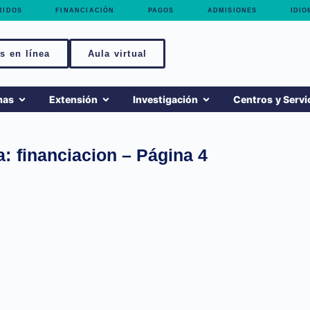
RIDOS
FINANCIACIÓN
PAGOS
ADMISIONES
IDIO
s en línea
Aula virtual
mas
Extensión
Investigación
Centros y Servi
: financiacion – Página 4
UCN
Fundación Universitaria Católica del Norte:
educación superior 100 % virtual con calidad,
innovación y enfoque humano. Programas
académicos para transformar ...
LEER MÁS