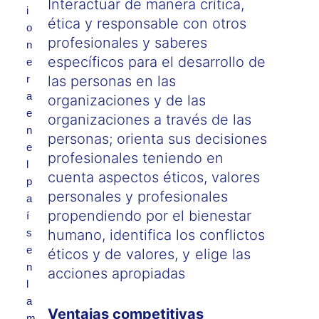
Interactuar de manera crítica,
i
ética y responsable con otros
o
profesionales y saberes
n
específicos para el desarrollo de
e
r
las personas en las
a
organizaciones y de las
e
organizaciones a través de las
n
personas; orienta sus decisiones
e
profesionales teniendo en
l
cuenta aspectos éticos, valores
p
personales y profesionales
a
propendiendo por el bienestar
í
s
humano, identifica los conflictos
e
éticos y de valores, y elige las
n
acciones apropiadas
l
a
Ventajas competitivas
m