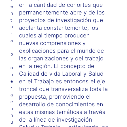
en la cantidad de cohortes que
e
permanentemente abre y de los
n
proyectos de investigación que
t
u
adelanta constantemente, los
r
cuales al tiempo producen
a
nuevas comprensiones y
,
explicaciones para el mundo de
p
las organizaciones y del trabajo
i
en la región. El concepto de
o
Calidad de vida Laboral y Salud
n
en el Trabajo es entonces el eje
e
r
troncal que transversaliza toda la
a
propuesta, promoviendo el
e
desarrollo de conocimientos en
n
estas mismas temáticas a través
n
de la línea de investigación
u