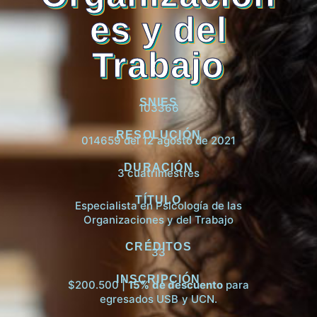
es y del
Trabajo
SNIES
103366
RESOLUCIÓN
014659 del 12 agosto de 2021
DURACIÓN
3 cuatrimestres
TÍTULO
Especialista en Psicología de las
Organizaciones y del Trabajo
CRÉDITOS
33
INSCRIPCIÓN
$200.500 |
15% de descuento
para
egresados USB y UCN.