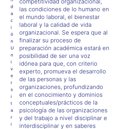
competitividad organizacional,
d
las condiciones de lo humano en
a
el mundo laboral, el bienestar
c
laboral y la calidad de vida
i
organizacional. Se espera que al
ó
finalizar su proceso de
n
preparación académica estará en
U
n
posibilidad de ser una voz
i
idónea para que, con criterio
v
experto, promueva el desarrollo
e
de las personas y las
r
organizaciones, profundizando
s
en el conocimiento y dominios
i
conceptuales/prácticos de la
t
psicología de las organizaciones
a
r
y del trabajo a nivel disciplinar e
i
interdisciplinar y en saberes