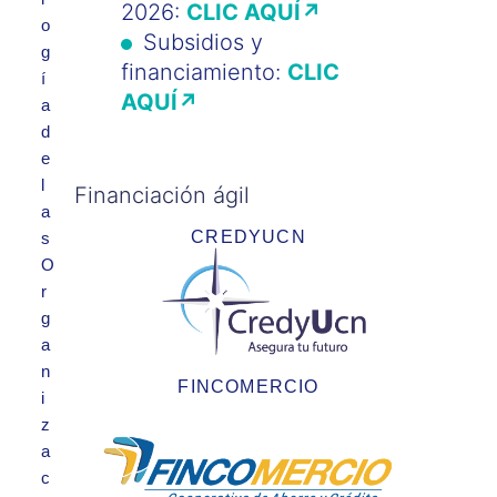
2026:
CLIC AQUÍ↗
o
Subsidios y
g
financiamiento:
CLIC
í
AQUÍ↗
a
d
e
l
Financiación ágil
a
CREDYUCN
s
O
r
g
a
n
FINCOMERCIO
i
z
a
c