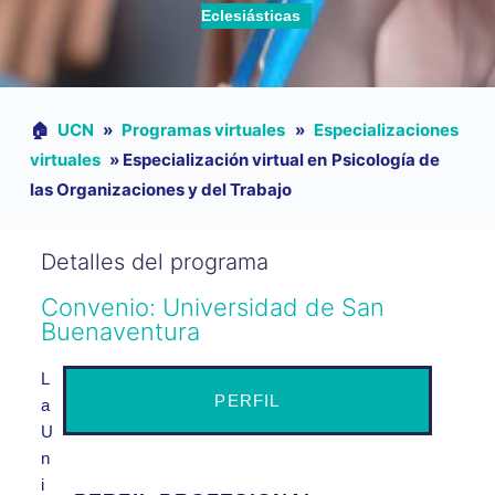
Eclesiásticas
🏠︎
UCN
»
Programas virtuales
»
Especializaciones
virtuales
»
Especialización virtual en Psicología de
las Organizaciones y del Trabajo
Detalles del programa
Convenio: Universidad de San
Buenaventura
L
PERFIL
a
U
n
i