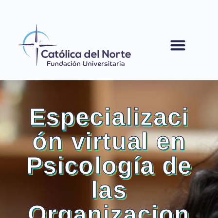
contenido
Especializaci
ón virtual en
Psicología de
las
Organizacion