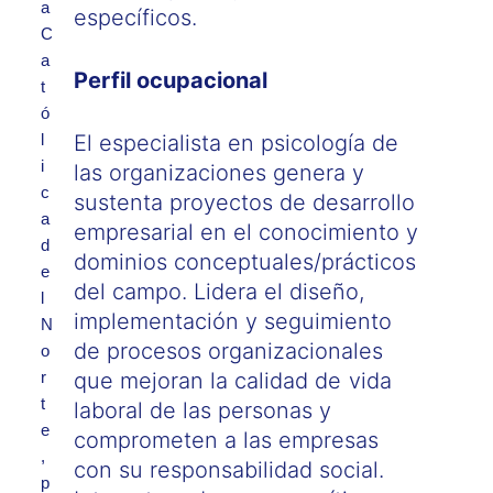
a
específicos.
C
a
Perfil ocupacional
t
ó
l
El especialista en psicología de
i
las organizaciones genera y
c
sustenta proyectos de desarrollo
a
empresarial en el conocimiento y
d
dominios conceptuales/prácticos
e
del campo. Lidera el diseño,
l
implementación y seguimiento
N
de procesos organizacionales
o
r
que mejoran la calidad de vida
t
laboral de las personas y
e
comprometen a las empresas
,
con su responsabilidad social.
p