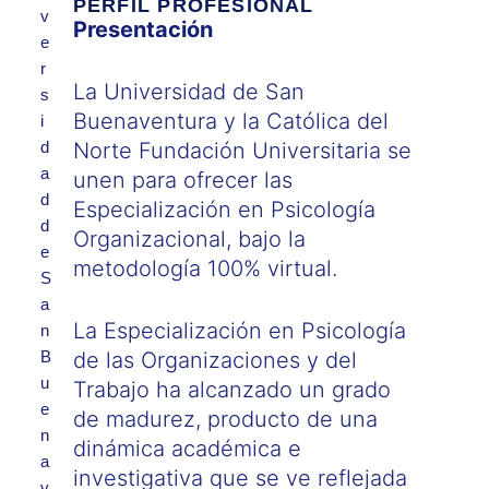
PERFIL PROFESIONAL
v
Presentación
e
r
La Universidad de San
s
Buenaventura y la Católica del
i
d
Norte Fundación Universitaria se
a
unen para ofrecer las
d
Especialización en Psicología
d
Organizacional, bajo la
e
metodología 100% virtual.
S
a
La Especialización en Psicología
n
B
de las Organizaciones y del
u
Trabajo ha alcanzado un grado
e
de madurez, producto de una
n
dinámica académica e
a
investigativa que se ve reflejada
v