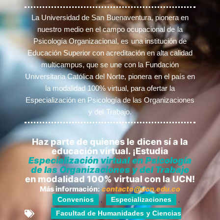
La Universidad de San Buenaventura, pionera en
nuestro medio en el campo ocupacional de la
Psicología Organizacional, es una institución de
Educación Superior con acreditación en alta calidad
multicampus, que se une con la Fundación
Universitaria Católica del Norte, pionera en el país en
la modalidad 100% virtual, para ofertar la
Especialización en Psicología de las Organizaciones
y del Trabajo.
Haz parte de quienes le dicen sí a la
educación virtual. ¡Estudia
Especialización virtual en Psicología
de las Organizaciones y del Trabajo
en modalidad 100% virtual con la UCN!
Más información:
contacto@ucn.edu.co
Convenios
Especializaciones
,
,
Facultad de Humanidades y Ciencias