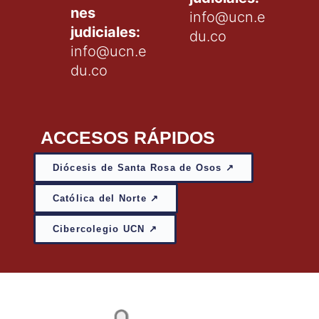
nes
info@ucn.e
judiciales:
du.co
info@ucn.e
du.co
ACCESOS RÁPIDOS
Diócesis de Santa Rosa de Osos ↗
Católica del Norte ↗
Cibercolegio UCN ↗