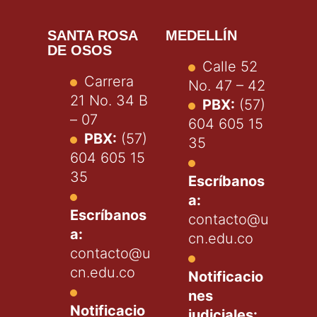
SANTA ROSA
MEDELLÍN
DE OSOS
Calle 52
Carrera
No. 47 – 42
21 No. 34 B
PBX:
(57)
– 07
604 605 15
PBX:
(57)
35
604 605 15
35
Escríbanos
a:
Escríbanos
contacto@u
a:
cn.edu.co
contacto@u
cn.edu.co
Notificacio
nes
Notificacio
judiciales: