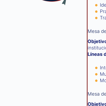
Id
Pr
Tr
Mesa de
Objetiv
instituc
Líneas 
In
Mu
Mo
Mesa de
Objetiv