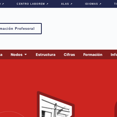
O ↗
CENTRO LABOREM ↗
ALAS ↗
IDIOMAS ↗
T
mación Profesoral
ia
Nodos
Estructura
Cifras
Formación
Inf