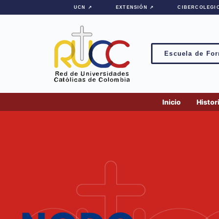
contenido
UCN ↗
EXTENSIÓN ↗
CIBERCOLEGI
Escuela de For
Inicio
Histor