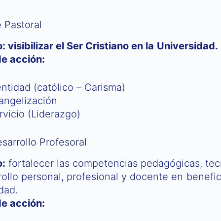
 Pastoral
: visibilizar el Ser Cristiano en la Universidad.
de acción:
entidad (católico – Carisma)
angelización
rvicio (Liderazgo)
arrollo Profesoral
o:
fortalecer las competencias pedagógicas, te
rollo personal, profesional y docente en benefi
dad.
de acción: