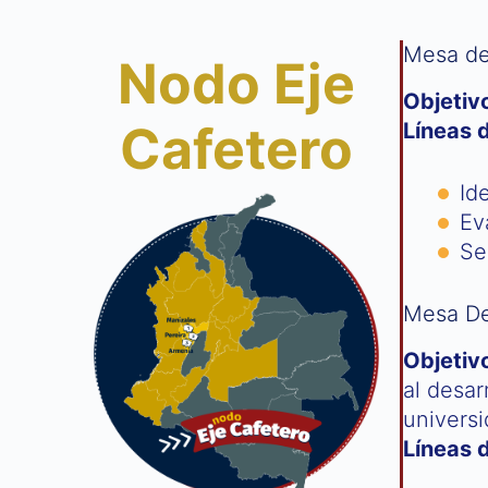
Mesa de
Nodo Eje
Objetivo
Cafetero
Líneas 
Id
Ev
Se
Mesa Des
Objetiv
al desar
universi
Líneas 