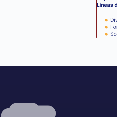
Líneas 
Di
Fo
So