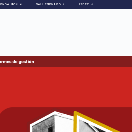
IENDA UCN ↗
VALLENENADO ↗
ISDEC ↗
ormes de gestión