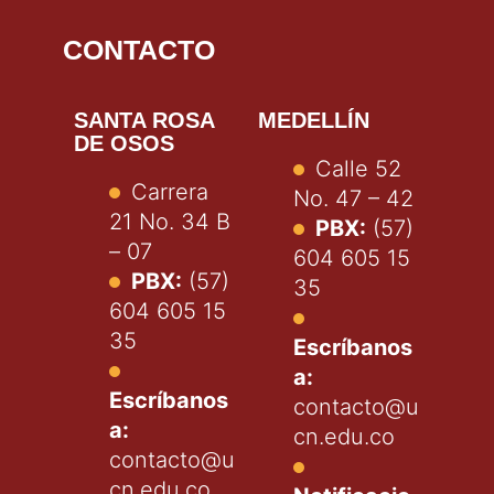
CONTACTO
SANTA ROSA
MEDELLÍN
DE OSOS
Calle 52
Carrera
No. 47 – 42
21 No. 34 B
PBX:
(57)
– 07
604 605 15
PBX:
(57)
35
604 605 15
35
Escríbanos
a:
Escríbanos
contacto@u
a:
cn.edu.co
contacto@u
cn.edu.co