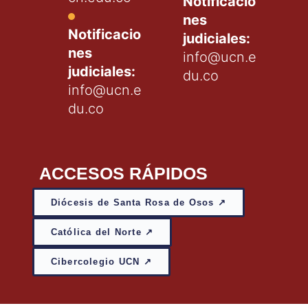
Notificacio
nes
Notificacio
judiciales:
nes
info@ucn.e
judiciales:
du.co
info@ucn.e
du.co
ACCESOS RÁPIDOS
Diócesis de Santa Rosa de Osos ↗
Católica del Norte ↗
Cibercolegio UCN ↗