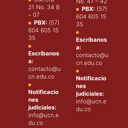
No. 47 – 42
21 No. 34 B
PBX:
(57)
– 07
604 605 15
PBX:
(57)
35
604 605 15
35
Escríbanos
a:
Escríbanos
contacto@u
a:
cn.edu.co
contacto@u
cn.edu.co
Notificacio
nes
Notificacio
judiciales:
nes
info@ucn.e
judiciales:
du.co
info@ucn.e
du.co