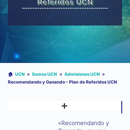
Referidos UCN
🏠︎
UCN
»
Somos UCN
»
Admisiones UCN
»
Recomendando y Ganando – Plan de Referidos UCN
RECOMENDANDO Y GANANDO – PLAN DE REFERIDOS UCN
«Recomendando y