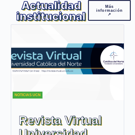
Actualidad
Más
información
institucional
↗
NOTICIAS UCN
Revista Virtual
Universidad