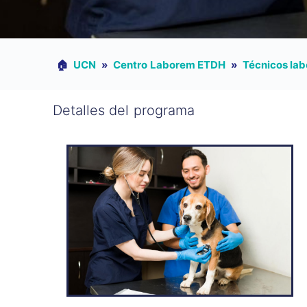
🏠︎
UCN
»
Centro Laborem ETDH
»
Técnicos lab
Detalles del programa