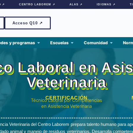
O ↗
CENTRO LABOREM ↗
ALAS ↗
IDIOMAS ↗
T
Acceso Q10 ↗
edes y programas
Escuelas
Comunidad
Norm
co Laboral en Asis
Veterinaria
CERTIFICACIÓN
Técnico Laboral por Competencias
en Asistencia Veterinaria
encia Veterinaria del Centro Laborem prepara talento humano para apo
dado animal y manejo de residuos veterinarios. Desarrolla competenc