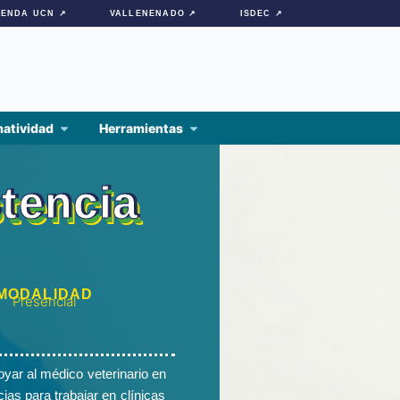
IENDA UCN ↗
VALLENENADO ↗
ISDEC ↗
atividad
Herramientas
tencia
MODALIDAD
Presencial
yar al médico veterinario en
ias para trabajar en clínicas