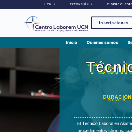
contenido
UCN ↗
EXTENSIÓN ↗
CIBERCOLEGI
Inscripciones
Inicio
Quiénes somos
S
Técni
DURACIÓN
3 niveles
El Técnico Laboral en Asist
procedimientos clínicos, cui