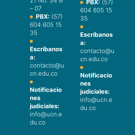
21 No. 34 B
PBX:
(57)
– 07
604 605 15
PBX:
(57)
35
604 605 15
35
Escríbanos
a:
Escríbanos
contacto@u
a:
cn.edu.co
contacto@u
cn.edu.co
Notificacio
nes
Notificacio
judiciales:
nes
info@ucn.e
judiciales:
du.co
info@ucn.e
du.co