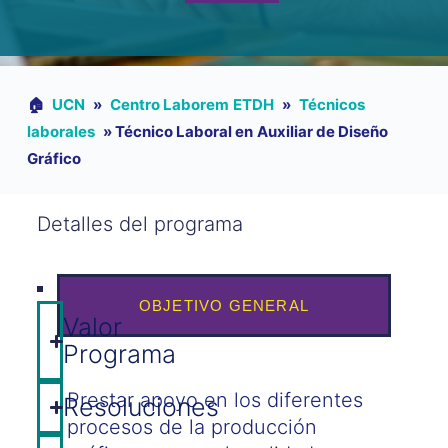
🏠︎
UCN
»
Centro Laborem ETDH
»
Técnicos
laborales
»
Técnico Laboral en Auxiliar de Diseño
Gráfico
Detalles del programa
OBJETIVO GENERAL
Valor
Programa
Prestar apoyo en los diferentes
Resoluciones
procesos de la producción