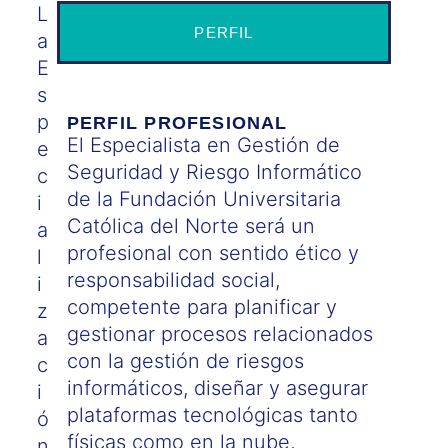
L
PERFIL
a
E
s
p
PERFIL PROFESIONAL
El Especialista en Gestión de
e
Seguridad y Riesgo Informático
c
de la Fundación Universitaria
i
Católica del Norte será un
a
profesional con sentido ético y
l
responsabilidad social,
i
competente para planificar y
z
gestionar procesos relacionados
a
con la gestión de riesgos
c
informáticos, diseñar y asegurar
i
plataformas tecnológicas tanto
ó
físicas como en la nube,
n