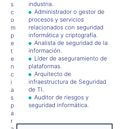
industria.
s
Administrador o gestor de
c
procesos y servicios
o
relacionados con seguridad
m
informática y criptografía.
p
Analista de seguridad de la
e
información.
t
Líder de aseguramiento de
e
plataformas.
n
Arquitecto de
c
infraestructura de Seguridad
i
de TI.
a
Auditor de riesgos y
s
seguridad informática.
p
a
r
a