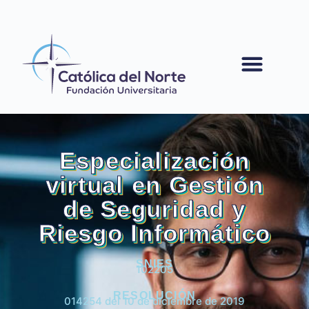
contenido
Especialización
virtual en Gestión
de Seguridad y
Riesgo Informático
SNIES
102205
RESOLUCIÓN
014254 del 10 de diciembre de 2019