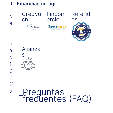
m
Financiación ágil
o
Credyu
Fincom
Referid
d
Cn
Ercio
Os
a
l
i
d
Alianza
a
S
d
1
0
0
%
Preguntas
v
frecuentes (FAQ)
i
r
t