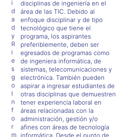
i
disciplinas de ingeniería en el
d
área de las TIC. Debido al
a
enfoque disciplinar y de tipo
d
tecnológico que tiene el
y
programa, los aspirantes
R
preferiblemente, deben ser
i
egresados de programas como
e
de ingeniera informática, de
s
sistemas, telecomunicaciones y
g
electrónica. También pueden
o
aspirar a ingresar estudiantes de
I
otras disciplinas que demuestren
n
tener experiencia laboral en
f
áreas relacionadas con la
o
administración, gestión y/o
r
afines con áreas de tecnología
m
informática. Desde el punto de