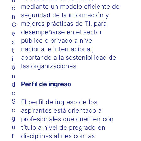
mediante un modelo eficiente de
e
seguridad de la información y
n
mejores prácticas de TI, para
G
desempeñarse en el sector
e
público o privado a nivel
s
nacional e internacional,
t
aportando a la sostenibilidad de
i
las organizaciones.
ó
n
Perfil de ingreso
d
e
S
El perfil de ingreso de los
e
aspirantes está orientado a
g
profesionales que cuenten con
u
título a nivel de pregrado en
r
disciplinas afines con las