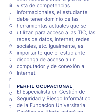
á
vista de competencias
t
informacionales, el estudiante
i
debe tener dominio de las
c
herramientas actuales que se
o
utilizan para acceso a las TIC, las
,
redes de datos, internet, redes
e
sociales, etc. Igualmente, es
s
importante que el estudiante
t
disponga de acceso a un
á
computador y de conexión a
o
Internet.
r
i
PERFIL OCUPACIONAL
El Especialista en Gestión de
e
Seguridad y Riesgo Informático
n
de la Fundación Universitaria
t