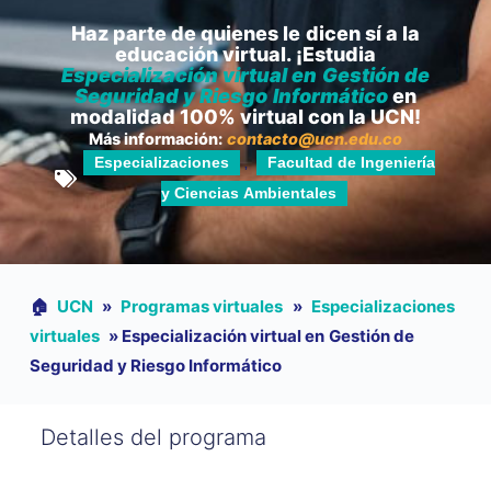
Haz parte de quienes le dicen sí a la
educación virtual. ¡Estudia
Especialización virtual en Gestión de
Seguridad y Riesgo Informático
en
modalidad 100% virtual con la UCN!
Más información:
contacto@ucn.edu.co
Especializaciones
Facultad de Ingeniería
,
y Ciencias Ambientales
🏠︎
UCN
»
Programas virtuales
»
Especializaciones
virtuales
»
Especialización virtual en Gestión de
Seguridad y Riesgo Informático
Detalles del programa