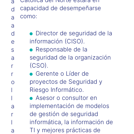
Católica del Norte estará en
a
capacidad de desempeñarse
d
como:
a
a
Director de seguridad de la
d
información (CISO).
e
Responsable de la
s
seguridad de la organización
a
(CSO).
r
Gerente o Líder de
r
proyectos de Seguridad y
o
Riesgo Informático.
l
Asesor o consultor en
l
implementación de modelos
a
de gestión de seguridad
r
informática, la información de
l
TI y mejores prácticas de
a