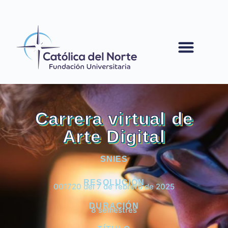
contenido
Carrera virtual de
Arte Digital
SNIES
RESOLUCIÓN
001720 del 7 de febrero de 2025
DURACIÓN
8 semestres