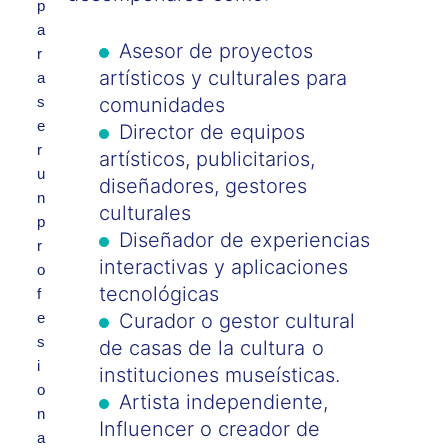
p
a
Asesor de proyectos
r
artísticos y culturales para
a
s
comunidades
e
Director de equipos
r
artísticos, publicitarios,
u
diseñadores, gestores
n
culturales
p
Diseñador de experiencias
r
interactivas y aplicaciones
o
tecnológicas
f
e
Curador o gestor cultural
s
de casas de la cultura o
i
instituciones museísticas.
o
Artista independiente,
n
Influencer o creador de
a