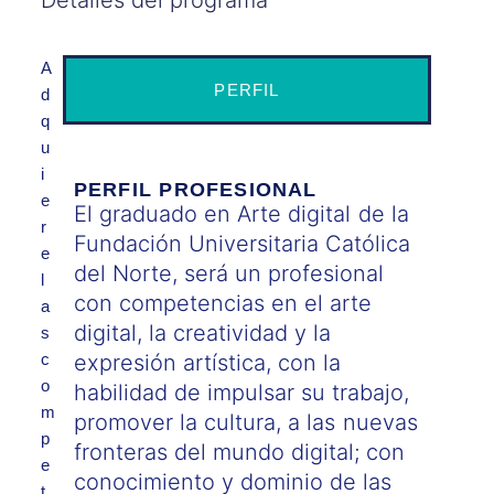
Detalles del programa
A
PERFIL
d
q
u
i
PERFIL PROFESIONAL
e
El graduado en Arte digital de la
r
Fundación Universitaria Católica
e
del Norte, será un profesional
l
con competencias en el arte
a
digital, la creatividad y la
s
c
expresión artística, con la
o
habilidad de impulsar su trabajo,
m
promover la cultura, a las nuevas
p
fronteras del mundo digital; con
e
conocimiento y dominio de las
t