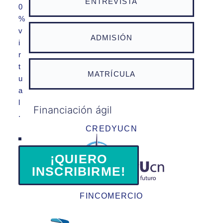
ENTREVISTA
0
%
v
ADMISIÓN
i
r
t
MATRÍCULA
u
a
l
Financiación ágil
.
CREDYUCN
¡QUIERO
INSCRIBIRME!
FINCOMERCIO