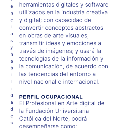
herramientas digitales y software
e
utilizados en la industria creativa
n
y digital; con capacidad de
c
i
convertir conceptos abstractos
a
en obras de arte visuales,
s
transmitir ideas y emociones a
y
través de imágenes; y usará la
h
tecnologías de la información y
a
la comunicación, de acuerdo con
b
las tendencias del entorno a
i
nivel nacional e internacional.
l
i
d
PERFIL OCUPACIONAL
a
El Profesional en Arte digital de
d
la Fundación Universitaria
e
Católica del Norte, podrá
s
desempeñarse como: