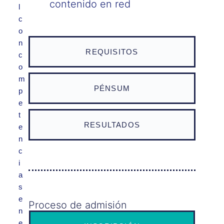
contenido en red
l
c
o
n
REQUISITOS
c
o
m
PÉNSUM
p
e
t
RESULTADOS
e
n
c
i
a
s
e
Proceso de admisión
n
e