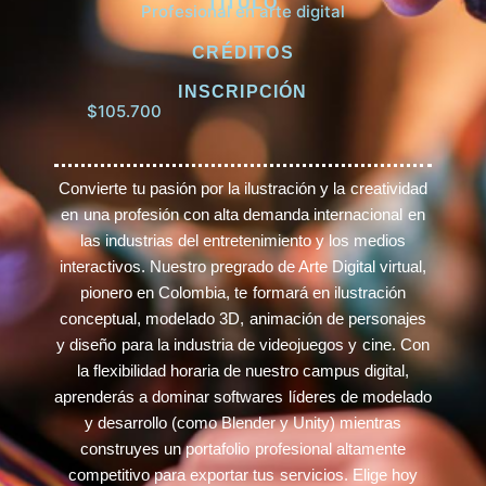
TÍTULO
Profesional en arte digital
CRÉDITOS
INSCRIPCIÓN
$105.700
Convierte tu pasión por la ilustración y la creatividad
en una profesión con alta demanda internacional en
las industrias del entretenimiento y los medios
interactivos. Nuestro pregrado de Arte Digital virtual,
pionero en Colombia, te formará en ilustración
conceptual, modelado 3D, animación de personajes
y diseño para la industria de videojuegos y cine. Con
la flexibilidad horaria de nuestro campus digital,
aprenderás a dominar softwares líderes de modelado
y desarrollo (como Blender y Unity) mientras
construyes un portafolio profesional altamente
competitivo para exportar tus servicios. Elige hoy