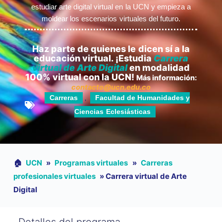
estudiar arte digital virtual en la UCN y empieza a
moldear los escenarios virtuales del futuro.
Haz parte de quienes le dicen sí a la
educación virtual. ¡Estudia
Carrera
virtual de Arte Digital
en modalidad
100% virtual con la UCN!
Más información:
contacto@ucn.edu.co
Carreras
Facultad de Humanidades y
,
Ciencias Eclesiásticas
🏠︎
UCN
»
Programas virtuales
»
Carreras
profesionales virtuales
»
Carrera virtual de Arte
Digital