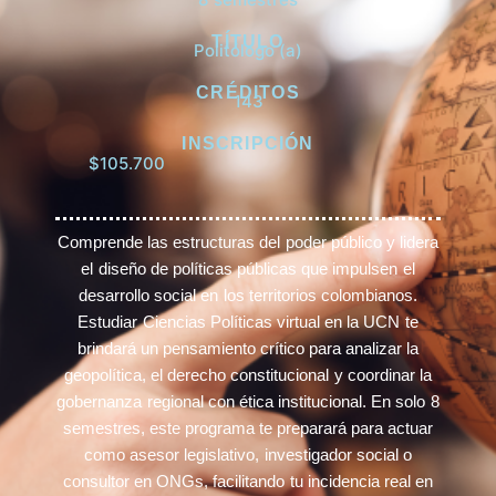
TÍTULO
Politólogo (a)
CRÉDITOS
143
INSCRIPCIÓN
$105.700
Comprende las estructuras del poder público y lidera
el diseño de políticas públicas que impulsen el
desarrollo social en los territorios colombianos.
Estudiar Ciencias Políticas virtual en la UCN te
brindará un pensamiento crítico para analizar la
geopolítica, el derecho constitucional y coordinar la
gobernanza regional con ética institucional. En solo 8
semestres, este programa te preparará para actuar
como asesor legislativo, investigador social o
consultor en ONGs, facilitando tu incidencia real en