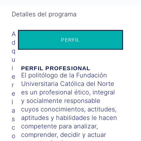
Detalles del programa
A
PERFIL
d
q
u
i
PERFIL PROFESIONAL
El politólogo de la Fundación
e
Universitaria Católica del Norte
r
es un profesional ético, integral
e
y socialmente responsable
l
cuyos conocimientos, actitudes,
a
aptitudes y habilidades le hacen
s
competente para analizar,
c
comprender, decidir y actuar
o