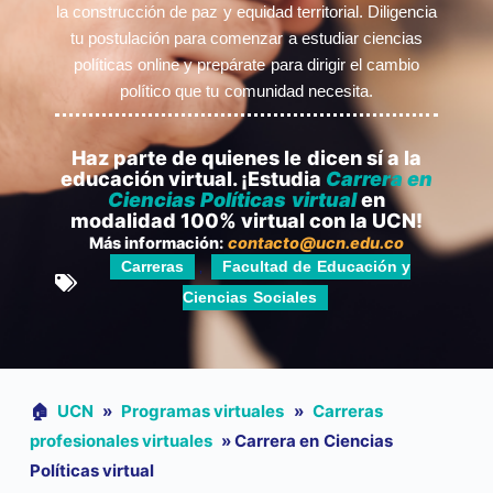
la construcción de paz y equidad territorial. Diligencia
tu postulación para comenzar a estudiar ciencias
políticas online y prepárate para dirigir el cambio
político que tu comunidad necesita.
Haz parte de quienes le dicen sí a la
educación virtual. ¡Estudia
Carrera en
Ciencias Políticas virtual
en
modalidad 100% virtual con la UCN!
Más información:
contacto@ucn.edu.co
Carreras
Facultad de Educación y
,
Ciencias Sociales
🏠︎
UCN
»
Programas virtuales
»
Carreras
profesionales virtuales
»
Carrera en Ciencias
Políticas virtual