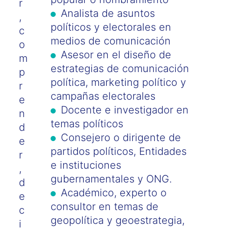
r
Analista de asuntos
,
políticos y electorales en
c
medios de comunicación
o
Asesor en el diseño de
m
estrategias de comunicación
p
política, marketing político y
r
campañas electorales
e
Docente e investigador en
n
temas políticos
d
Consejero o dirigente de
e
partidos políticos, Entidades
r
e instituciones
,
gubernamentales y ONG.
d
Académico, experto o
e
consultor en temas de
c
geopolítica y geoestrategia,
i