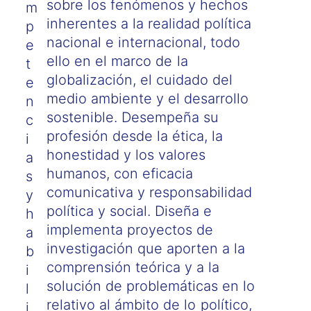
sobre los fenómenos y hechos
m
inherentes a la realidad política
p
nacional e internacional, todo
e
ello en el marco de la
t
globalización, el cuidado del
e
medio ambiente y el desarrollo
n
sostenible. Desempeña su
c
profesión desde la ética, la
i
honestidad y los valores
a
humanos, con eficacia
s
comunicativa y responsabilidad
y
política y social. Diseña e
h
implementa proyectos de
a
investigación que aporten a la
b
comprensión teórica y a la
i
solución de problemáticas en lo
l
relativo al ámbito de lo político,
i