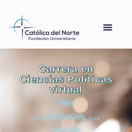
contenido
Carrera en
Ciencias Políticas
virtual
SNIES
111669
RESOLUCIÓN
007126 del 28 de abril de 2023
DURACIÓN
8 semestres