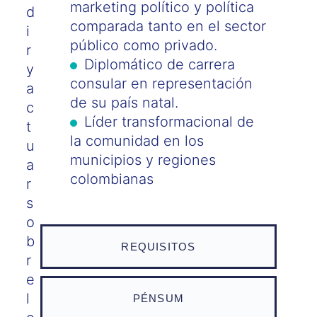
marketing político y política
d
comparada tanto en el sector
i
público como privado.
r
Diplomático de carrera
y
consular en representación
a
de su país natal.
c
Líder transformacional de
t
la comunidad en los
u
municipios y regiones
a
colombianas
r
s
o
b
REQUISITOS
r
e
l
PÉNSUM