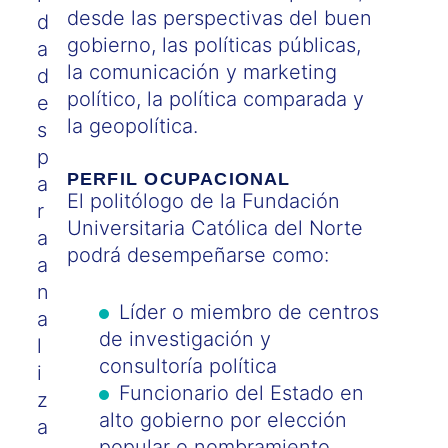
desde las perspectivas del buen
d
gobierno, las políticas públicas,
a
la comunicación y marketing
d
político, la política comparada y
e
la geopolítica.
s
p
PERFIL OCUPACIONAL
a
El politólogo de la Fundación
r
Universitaria Católica del Norte
a
podrá desempeñarse como:
a
n
Líder o miembro de centros
a
de investigación y
l
consultoría política
i
Funcionario del Estado en
z
alto gobierno por elección
a
popular o nombramiento