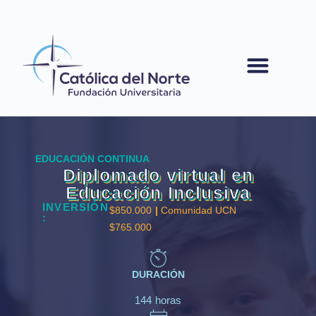
contenido
EDUCACIÓN CONTINUA
Diplomado virtual en
Educación Inclusiva
INVERSIÓN
$850.000
|
Comunidad UCN
:
$765.000
DURACIÓN
144 horas