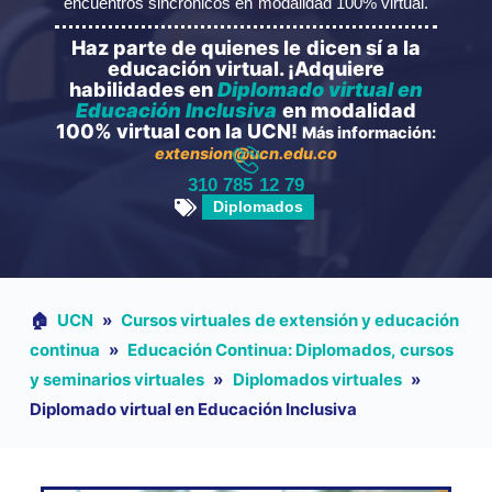
encuentros sincrónicos en modalidad 100% virtual.
Haz parte de quienes le dicen sí a la
educación virtual. ¡Adquiere
habilidades en
Diplomado virtual en
Educación Inclusiva
en modalidad
100% virtual con la UCN!
Más información:
extension@ucn.edu.co
310 785 12 79
Diplomados
🏠︎
UCN
»
Cursos virtuales de extensión y educación
continua
»
Educación Continua: Diplomados, cursos
y seminarios virtuales
»
Diplomados virtuales
»
Diplomado virtual en Educación Inclusiva