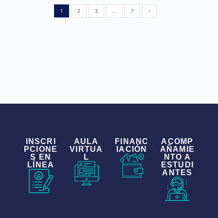
1
2
3
…
7
›
INSCRI
AULA
FINANC
ACOMP
PCIONE
VIRTUA
IACIÓN
AÑAMIE
S EN
L
NTO A
LÍNEA
ESTUDI
ANTES