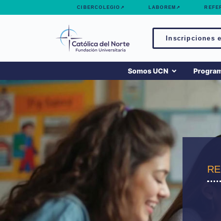
contenido
CIBERCOLEGIO↗
LABOREM↗
REFE
Inscripciones e
Somos UCN
Progra
RE