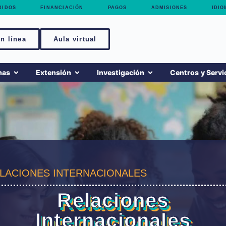
RIDOS
FINANCIACIÓN
PAGOS
ADMISIONES
IDIO
n línea
Aula virtual
mas
Extensión
Investigación
Centros y Servi
LACIONES INTERNACIONALES
Relaciones
Internacionales