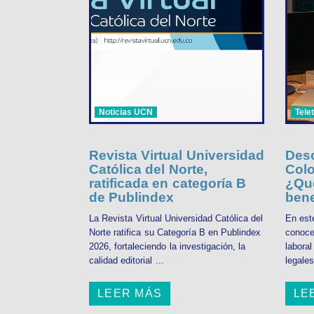
Noticias UCN
Tele
Revista Virtual Universidad
Desc
Católica del Norte,
Colo
ratificada en categoría B
¿Qué
de Publindex
bene
La Revista Virtual Universidad Católica del
En est
Norte ratifica su Categoría B en Publindex
conoce
2026, fortaleciendo la investigación, la
labora
calidad editorial ...
legales
LEER MÁS
LE