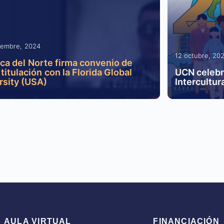
iembre, 2024
12 octubre, 20
ica del Norte firma convenio de
titulación con la Florida Global
UCN celebr
rsity (USA)
Intercultur
AULA VIRTUAL
FINANCIACIÓN