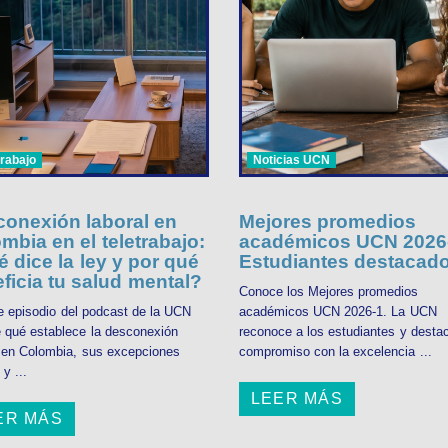
trabajo
Noticias UCN
onexión laboral en
Mejores promedios
mbia en el teletrabajo:
académicos UCN 2026-
 dice la ley y por qué
Estudiantes destacad
ficia tu salud mental?
Conoce los Mejores promedios
e episodio del podcast de la UCN
académicos UCN 2026-1. La UCN
 qué establece la desconexión
reconoce a los estudiantes y desta
l en Colombia, sus excepciones
compromiso con la excelencia ...
 y ...
LEER MÁS
ER MÁS