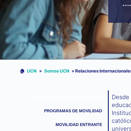
🏠︎
UCN
»
Somos UCN
»
Relaciones Internacionale
Desde s
RELACIONES INTERNACIONALES
educaci
PROGRAMAS DE MOVILIDAD
Institu
católi
MOVILIDAD ENTRANTE
univers