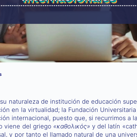
s
u naturaleza de institución de educación super
ón en la virtualidad; la Fundación Universitari
ción internacional, puesto que, si recurrimos a l
co viene del griego
«καθολικός»
y del latín «cat
al, y por tanto el llamado natural de una univer