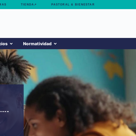
MAS
TIENDA↗
PASTORAL & BIENESTAR
cios
Normatividad