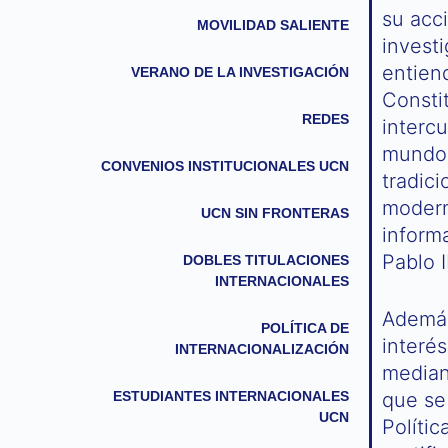
su acc
MOVILIDAD SALIENTE
investi
entiend
VERANO DE LA INVESTIGACIÓN
Constit
REDES
intercu
mundo, 
CONVENIOS INSTITUCIONALES UCN
tradici
modern
UCN SIN FRONTERAS
informa
Pablo I
DOBLES TITULACIONES
INTERNACIONALES
Además
POLÍTICA DE
intere
INTERNACIONALIZACIÓN
mediant
ESTUDIANTES INTERNACIONALES
que se 
UCN
Polít