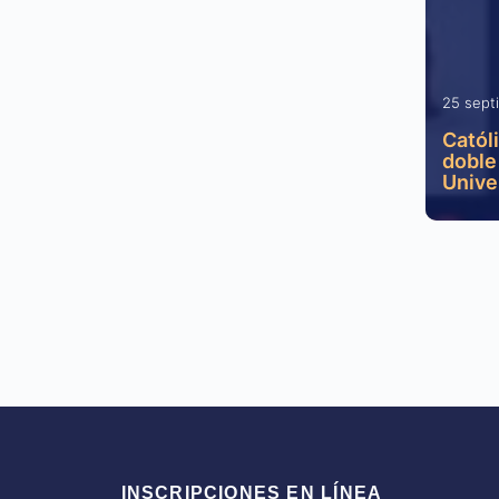
25 sept
Catól
doble 
Unive
INSCRIPCIONES EN LÍNEA