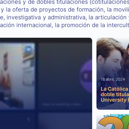
caciones y de dobles titulaciones (cotitulaciones
 y la oferta de proyectos de formación, la movil
, investigativa y administrativa, la articulació
ción internacional, la promoción de la intercul
18 abril, 2024
La Católica
doble titul
University