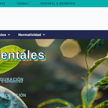
MAS
TIENDA↗
PASTORAL & BIENESTAR
cios
Normatividad
ientales
DURACIÓN
9 semestres
INSCRIPCIÓN
0