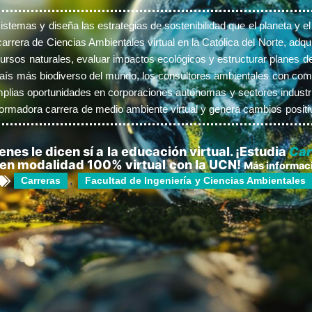
istemas y diseña las estrategias de sostenibilidad que el planeta y e
arrera de Ciencias Ambientales virtual en la Católica del Norte, adqui
ursos naturales, evaluar impactos ecológicos y estructurar planes de 
aís más biodiverso del mundo, los consultores ambientales con comp
mplias oportunidades en corporaciones autónomas y sectores industr
ormadora carrera de medio ambiente virtual y genera cambios positivo
nes le dicen sí a la educación virtual. ¡Estudia
Car
en modalidad 100% virtual con la UCN!
Más informac
Carreras
Facultad de Ingeniería y Ciencias Ambientales
,