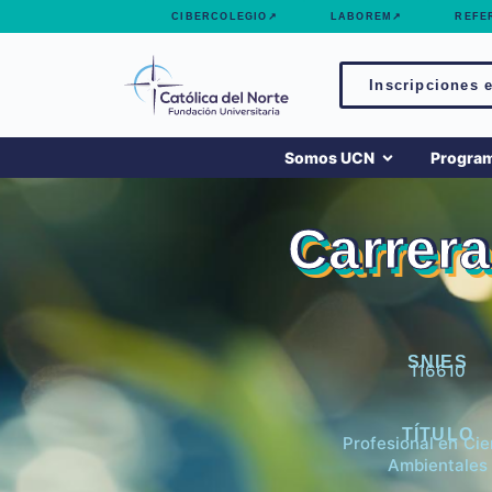
contenido
CIBERCOLEGIO↗
LABOREM↗
REFE
Inscripciones e
Somos UCN
Progra
Carrera
SNIES
116610
TÍTULO
Profesional en Cie
Ambientales