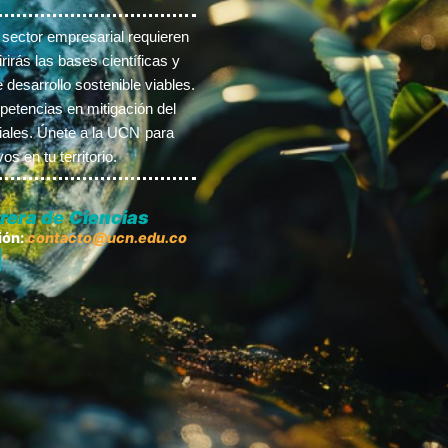
l sector empresarial requieren
rirás las bases científicas y
desarrollo sostenible viables.
etencias en mitigación del
iales. Únete a la UCN para
s en tu territorio.
rera de Ciencias
ión:
contacto@ucn.edu.co