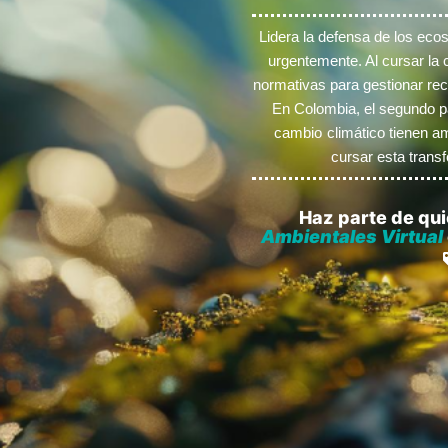
Lidera la defensa de los ecos
urgentemente. Al cursar la c
normativas para gestionar rec
En Colombia, el segundo p
cambio climático tienen a
cursar esta transf
Haz parte de quie
Ambientales Virtual