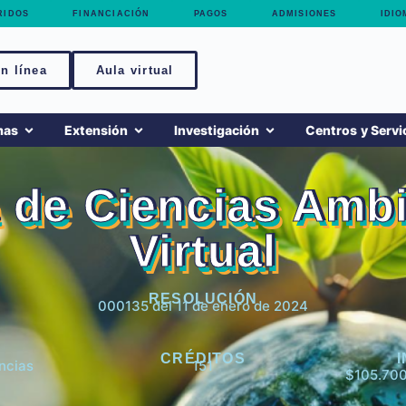
RIDOS
FINANCIACIÓN
PAGOS
ADMISIONES
IDIO
n línea
Aula virtual
mas
Extensión
Investigación
Centros y Servi
 de Ciencias Amb
Virtual
RESOLUCIÓN
000135 del 11 de enero de 2024
CRÉDITOS
ncias
151
$105.70