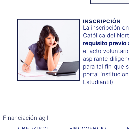
INSCRIPCIÓN
La inscripción en
Católica del Nor
requisito previo 
el acto voluntari
aspirante diligen
para tal fin que 
portal institucio
Estudiantil)
Financiación ágil
CREDYUCN
FINCOMERCIO