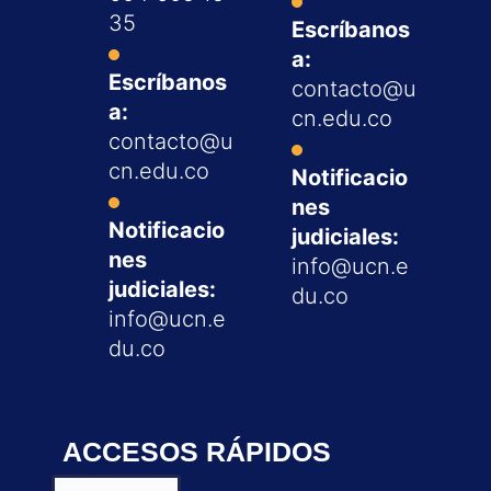
35
Escríbanos
a:
Escríbanos
contacto@u
a:
cn.edu.co
contacto@u
cn.edu.co
Notificacio
nes
Notificacio
judiciales:
nes
info@ucn.e
judiciales:
du.co
info@ucn.e
du.co
ACCESOS RÁPIDOS