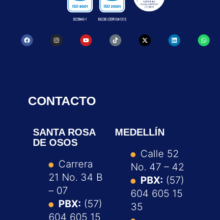
CONTACTO
SANTA ROSA
MEDELLÍN
DE OSOS
Calle 52
Carrera
No. 47 – 42
21 No. 34 B
PBX:
(57)
– 07
604 605 15
PBX:
(57)
35
604 605 15