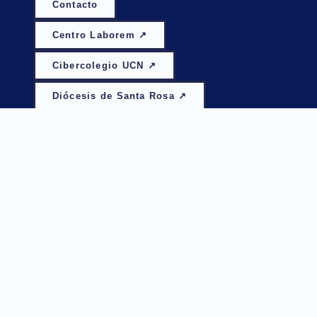
Contacto
Centro Laborem ↗
Cibercolegio UCN ↗
Diócesis de Santa Rosa ↗
CSE CAUCASIA, ANTIOQUIA
Dirección:
Calle 12 # 14 – 36, Barrio Pueblo
Nuevo – Parroquia las Misericordias.
Teléfono:
323 316 29 99
Email:
csecaucasia@ucn.edu.co
CSE SANTA FE DE ANTIOQUIA