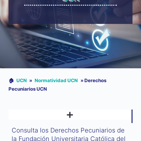
🏠︎
UCN
»
Normatividad UCN
»
Derechos
Pecuniarios UCN
PROTOCOLO PARA LA PREVENCIÓN Y ATENCIÓN DE LAS VIOLENCIAS SEXUALES Y DE GÉNERO
MATRÍCULA POR SISTEMA DE CRÉDITOS ACADÉMICOS ↗
Consulta los Derechos Pecuniarios de
la Fundación Universitaria Católica del