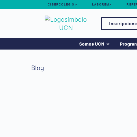
contenido
CIBERCOLEGIO↗
LABOREM↗
REFE
Inscripcione
Somos UCN
Progra
Blog