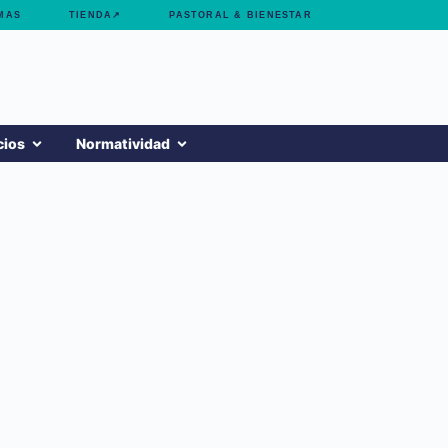
MAS
TIENDA↗
PASTORAL & BIENESTAR
cios
Normatividad