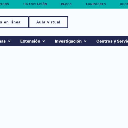
RIDOS
FINANCIACIÓN
PAGOS
ADMISIONES
IDIO
s en línea
Aula virtual
mas
Extensión
Investigación
Centros y Servi