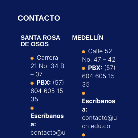
CONTACTO
SANTA ROSA
MEDELLÍN
DE OSOS
Calle 52
Carrera
No. 47 – 42
21 No. 34 B
PBX:
(57)
– 07
604 605 15
PBX:
(57)
35
604 605 15
35
Escríbanos
a:
Escríbanos
contacto@u
a:
cn.edu.co
contacto@u