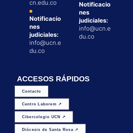
cn.edu.co
Notificacio
nes
Notificacio
judiciales:
nes
info@ucn.e
judiciales:
du.co
info@ucn.e
du.co
ACCESOS RÁPIDOS
Contacto
Centro Laborem ↗
Cibercolegio UCN ↗
Diócesis de Santa Rosa ↗