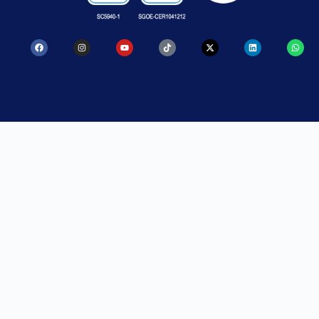
CONTACTO
SANTA ROSA DE
MEDELLÍN
OSOS
Calle 52 No.
Carrera 21
47 – 42
No. 34 B – 07
PBX:
(57)
PBX:
(57)
604 605 15 35
604 605 15 35
Escríbanos
Escríbanos
a: