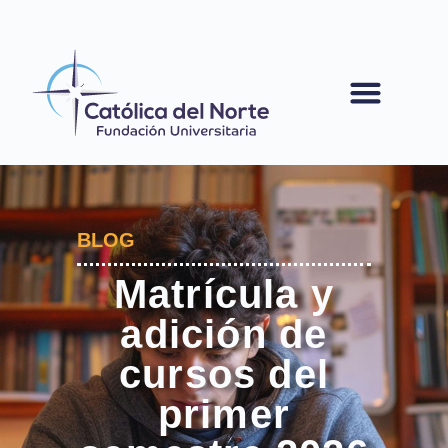
contenido
BLOG
Matrícula y
adición de
cursos del
primer