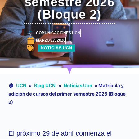
semestre 2026
(Bloque 2)
COMUNICACIONES UCN
MARZO 17, 2026
NOTICIAS UCN
🏠︎
UCN
»
Blog UCN
»
Noticias Ucn
»
Matrícula y
adición de cursos del primer semestre 2026 (Bloque
2)
El próximo 29 de abril comienza el