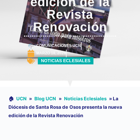
edición de la
Revista
Renovación
COMUNICACIONES UCN
MARZO 18, 2026
NOTICIAS ECLESIALES
🏠︎
UCN
»
Blog UCN
»
Noticias Eclesiales
»
La
Diócesis de Santa Rosa de Osos presenta la nueva
edición de la Revista Renovación