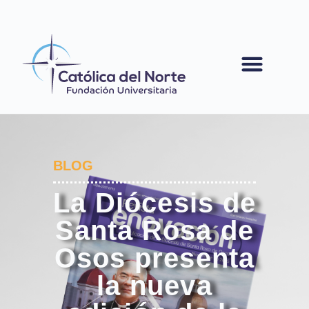
contenido
BLOG
La Diócesis de
Santa Rosa de
Osos presenta
la nueva