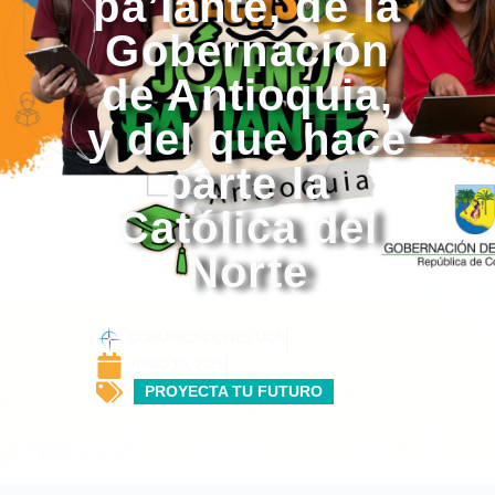
pa’lante, de la
Gobernación
de Antioquia,
y del que hace
parte la
Católica del
Norte
COMUNICACIONES UCN
JUNIO 19, 2025
PROYECTA TU FUTURO