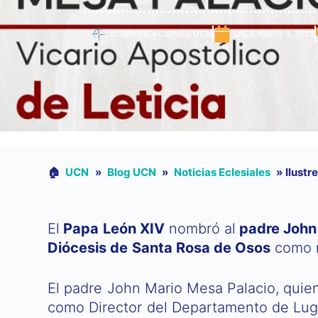
COMUNICACIONES UCN
DICIEMBRE 4, 2025
🏠︎
UCN
»
Blog UCN
»
Noticias Eclesiales
»
Ilustr
El
Papa León XIV
nombró al
padre John 
Diócesis de Santa Rosa de Osos
como n
El padre John Mario Mesa Palacio, qu
como Director del Departamento de Lugar