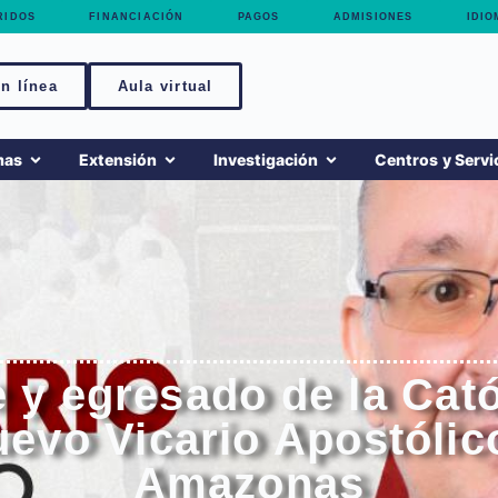
RIDOS
FINANCIACIÓN
PAGOS
ADMISIONES
IDIO
n línea
Aula virtual
mas
Extensión
Investigación
Centros y Servi
e y egresado de la Cató
vo Vicario Apostólico
Amazonas