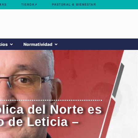
MAS
TIENDA↗
PASTORAL & BIENESTAR
cios
Normatividad
lica del Norte es
 de Leticia –