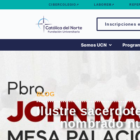
contenido
CIBERCOLEGIO↗
LABOREM↗
REFE
Inscripciones e
Somos UCN
Progra
BLOG
Ilustre sacerdot
nombrado nue