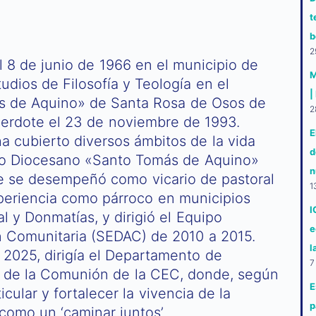
t
b
2
 8 de junio de 1966 en el municipio de
M
tudios de Filosofía y Teología en el
|
s de Aquino» de Santa Rosa de Osos de
2
erdote el 23 de noviembre de 1993.
E
a cubierto diversos ámbitos de la vida
d
rio Diocesano «Santo Tomás de Aquino»
n
e se desempeñó como vicario de pastoral
1
xperiencia como párroco en municipios
I
 y Donmatías, y dirigió el Equipo
e
n Comunitaria (SEDAC) de 2010 a 2015.
l
2025, dirigía el Departamento de
7
ia de la Comunión de la CEC, donde, según
E
cular y fortalecer la vivencia de la
p
como un ‘caminar juntos’.