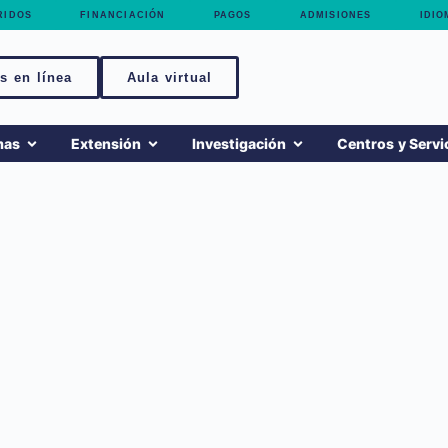
RIDOS
FINANCIACIÓN
PAGOS
ADMISIONES
IDIO
s en línea
Aula virtual
mas
Extensión
Investigación
Centros y Servi