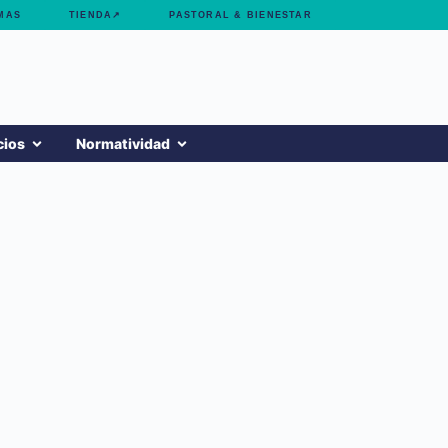
MAS
TIENDA↗
PASTORAL & BIENESTAR
cios
Normatividad