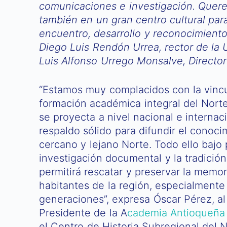
comunicaciones e investigación. Quere
también en un gran centro cultural par
encuentro, desarrollo y reconocimiento
Diego Luis Rendón Urrea, rector de la
Luis Alfonso Urrego Monsalve, Director 
“Estamos muy complacidos con la vinc
formación académica integral del Norte
se proyecta a nivel nacional e internac
respaldo sólido para difundir el conoci
cercano y lejano Norte. Todo ello bajo 
investigación documental y la tradició
permitirá rescatar y preservar la memori
habitantes de la región, especialmente
generaciones”, expresa Óscar Pérez, a
Presidente de la A
cademia Antioqueña 
el Centro de Historia Subregional del