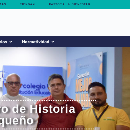
MAS
TIENDA↗
PASTORAL & BIENESTAR
cios
Normatividad
o de Historia
oqueño