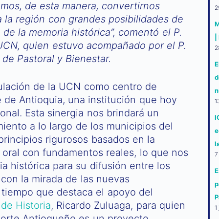
mos, de esta manera, convertirnos
2
a la región con grandes posibilidades de
M
 de la memoria histórica”, comentó el P.
|
 UCN, quien estuvo acompañado por el P.
2
de Pastoral y Bienestar.
E
d
ulación de la UCN como centro de
n
 de Antioquia, una institución que hoy
1
ional. Esta sinergia nos brindará un
I
miento a lo largo de los municipios del
e
principios rigurosos basados en la
l
n oral con fundamentos reales, lo que nos
7
a histórica para su difusión entre los
E
 con la mirada de las nuevas
p
l tiempo que destaca el apoyo del
P
de Historia
, Ricardo Zuluaga, para quien
1
 Norte Antioqueño es un proyecto