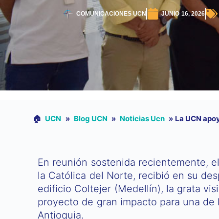
COMUNICACIONES UCN
JUNIO 16, 2026
🏠︎
UCN
»
Blog UCN
»
Noticias Ucn
»
La UCN apoya
En reunión sostenida recientemente, el
la Católica del Norte, recibió en su de
edificio Coltejer (Medellín), la grata v
proyecto de gran impacto para una de 
Antioquia.