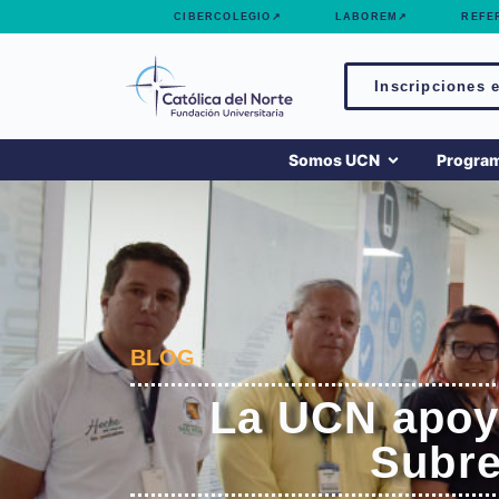
contenido
CIBERCOLEGIO↗
LABOREM↗
REFE
Inscripciones e
Somos UCN
Progra
BLOG
La UCN apoya
Subre