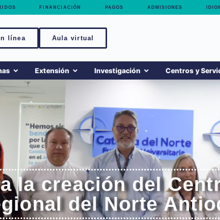
RIDOS
FINANCIACIÓN
PAGOS
ADMISIONES
IDIO
n línea
Aula virtual
mas
Extensión
Investigación
Centros y Servi
 la creación del Centr
gional del Norte Anti