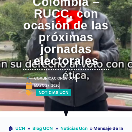
Colombia –
RUCC, con
ocasión de las
próximas
jornadas
electorales
COMUNICACIONES UCN
MAYO 27, 2026
NOTICIAS UCN
🏠︎
UCN
»
Blog UCN
»
Noticias Ucn
»
Mensaje de la