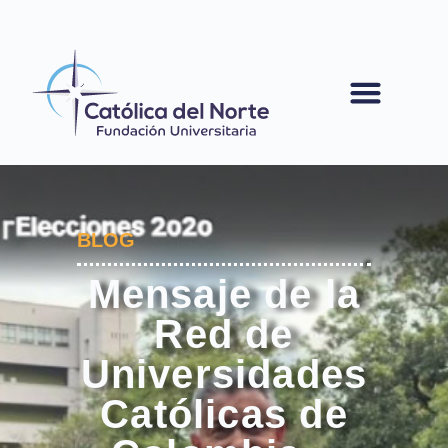
contenido
BLOG
Mensaje de la
Red de
Universidades
Católicas de