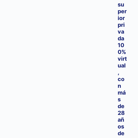
su
per
ior
pri
va
da
10
0%
virt
ual
,
co
n
má
s
de
28
añ
os
de