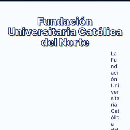
Fundación
Universitaria Católica
del Norte
La
Fu
nd
aci
ón
Uni
ver
sita
ria
Cat
ólic
a