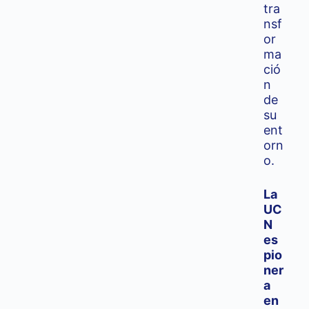
tra
nsf
or
ma
ció
n
de
su
ent
orn
o.
La
UC
N
es
pio
ner
a
en