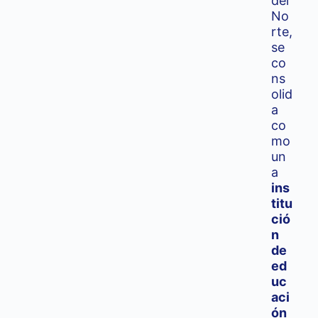
del
No
rte,
se
co
ns
olid
a
co
mo
un
a
ins
titu
ció
n
de
ed
uc
aci
ón