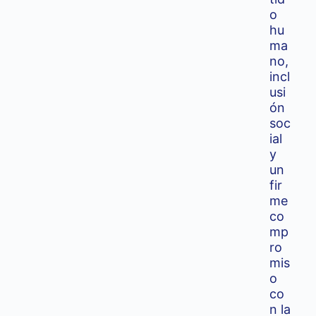
o
hu
ma
no,
incl
usi
ón
soc
ial
y
un
fir
me
co
mp
ro
mis
o
co
n la