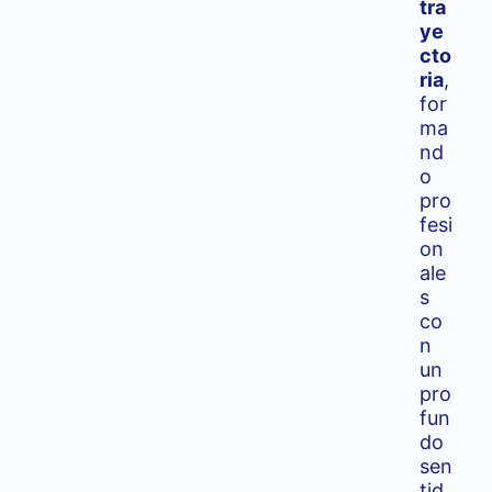
tra
ye
cto
ria
,
for
ma
nd
o
pro
fesi
on
ale
s
co
n
un
pro
fun
do
sen
tid