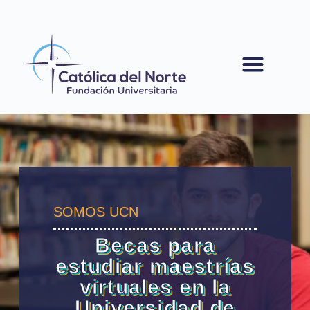
contenido
SOMOS UCN
Becas para
estudiar maestrías
virtuales en la
Universidad de