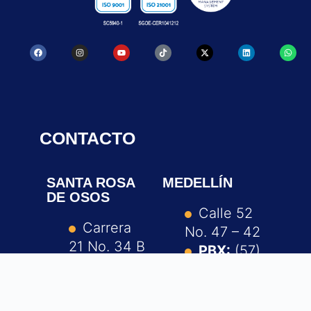
CONTACTO
SANTA ROSA
MEDELLÍN
DE OSOS
Calle 52
Carrera
No. 47 – 42
21 No. 34 B
PBX:
(57)
– 07
604 605 15
PBX:
(57)
35
604 605 15