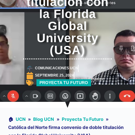
titulación con
la Florida
Global
University
(USA)
COMUNICACIONES UCN
SEPTIEMBRE 25, 2024
PROYECTA TU FUTURO
🏠︎
UCN
»
Blog UCN
»
Proyecta Tu Futuro
»
Católica del Norte firma convenio de doble titulación