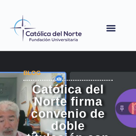
contenido
BLOG
Católica del
Norte firma
convenio de
doble