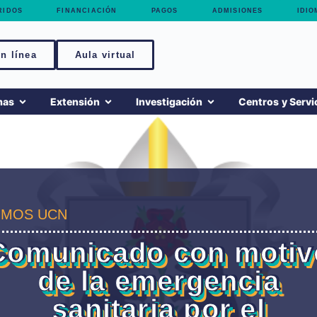
RIDOS
FINANCIACIÓN
PAGOS
ADMISIONES
IDIO
n línea
Aula virtual
mas
Extensión
Investigación
Centros y Servi
MOS UCN
Comunicado con motiv
de la emergencia
sanitaria por el