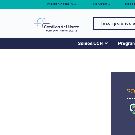
contenido
CIBERCOLEGIO↗
LABOREM↗
REFE
Inscripciones e
Somos UCN
Progra
SO