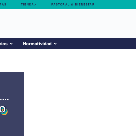
MAS
TIENDA↗
PASTORAL & BIENESTAR
cios
Normatividad
o