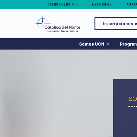
contenido
CIBERCOLEGIO↗
LABOREM↗
REFE
Inscripciones e
Somos UCN
Progra
SO