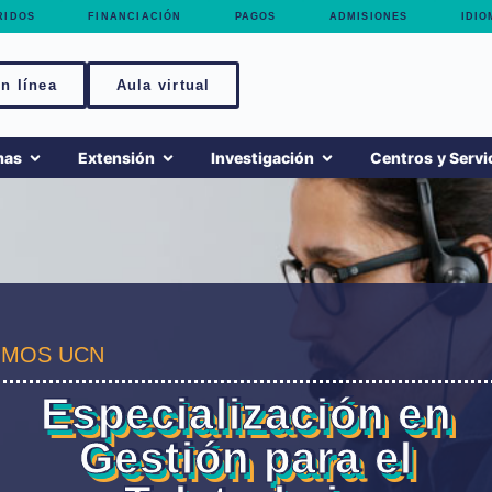
RIDOS
FINANCIACIÓN
PAGOS
ADMISIONES
IDIO
n línea
Aula virtual
mas
Extensión
Investigación
Centros y Servi
MOS UCN
Especialización en
Gestión para el