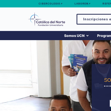
contenido
CIBERCOLEGIO↗
LABOREM↗
REFE
Inscripciones e
Somos UCN
Progra
SO