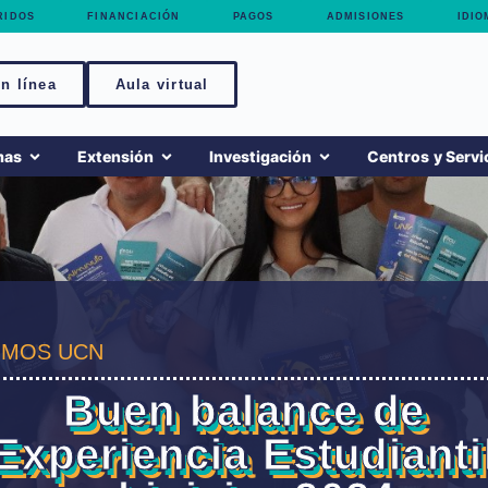
RIDOS
FINANCIACIÓN
PAGOS
ADMISIONES
IDIO
n línea
Aula virtual
mas
Extensión
Investigación
Centros y Servi
MOS UCN
Buen balance de
Experiencia Estudianti