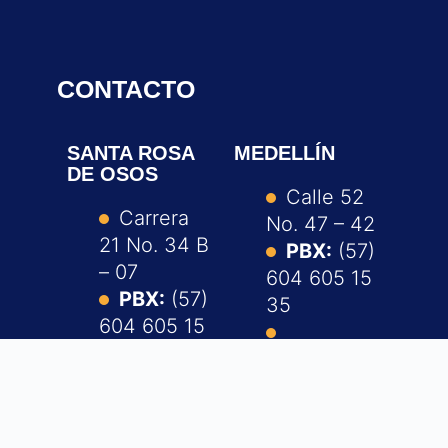
CONTACTO
SANTA ROSA
MEDELLÍN
DE OSOS
Calle 52
Carrera
No. 47 – 42
21 No. 34 B
PBX:
(57)
– 07
604 605 15
PBX:
(57)
35
604 605 15
35
Escríbanos
a:
Escríbanos
contacto@u
a:
cn.edu.co