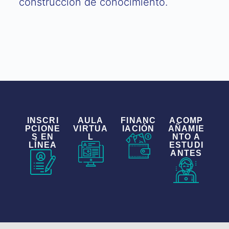
construcción de conocimiento.
INSCRI
AULA
FINANC
ACOMP
PCIONE
VIRTUA
IACIÓN
AÑAMIE
S EN
L
NTO A
LÍNEA
ESTUDI
ANTES