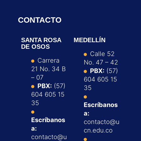
CONTACTO
SANTA ROSA
MEDELLÍN
DE OSOS
Calle 52
Carrera
No. 47 – 42
21 No. 34 B
PBX:
(57)
– 07
604 605 15
PBX:
(57)
35
604 605 15
35
Escríbanos
a:
Escríbanos
contacto@u
a:
cn.edu.co
contacto@u