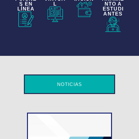
S EN
L
NTO A
LÍNEA
ESTUDI
ANTES
NOTICIAS