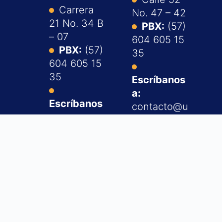
Carrera
No. 47 – 42
21 No. 34 B
PBX:
(57)
– 07
604 605 15
PBX:
(57)
35
604 605 15
35
Escríbanos
a:
Escríbanos
contacto@u
a:
cn.edu.co
contacto@u
cn.edu.co
Notificacio
nes
Notificacio
judiciales:
nes
info@ucn.e
judiciales:
du.co
info@ucn.e