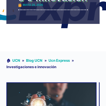
MAYO 28, 2026
🏠︎
UCN
»
Blog UCN
»
Ucn Express
»
Investigaciones e innovación