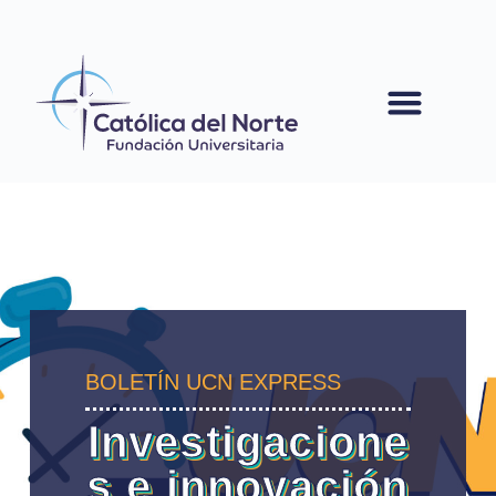
contenido
BOLETÍN UCN EXPRESS
Investigacione
s e innovación