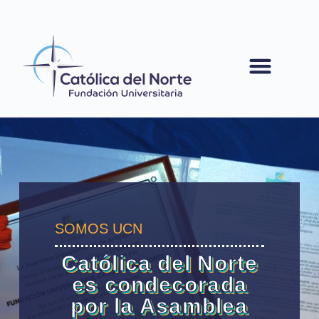
contenido
SOMOS UCN
Católica del Norte
es condecorada
por la Asamblea