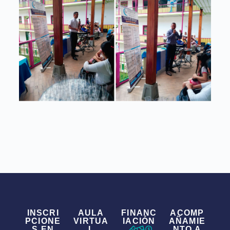
INSCRI
AULA
FINANC
ACOMP
PCIONE
VIRTUA
IACIÓN
AÑAMIE
S EN
L
NTO A