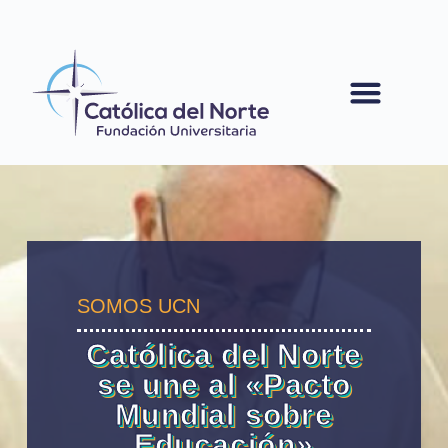
contenido
SOMOS UCN
Católica del Norte
se une al «Pacto
Mundial sobre
Educación»