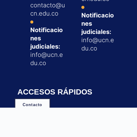
contacto@u
cn.edu.co
Notificacio
nes
Notificacio
judiciales:
nes
info@ucn.e
judiciales:
du.co
info@ucn.e
du.co
ACCESOS RÁPIDOS
Contacto
Centro Laborem ↗
Cibercolegio UCN ↗