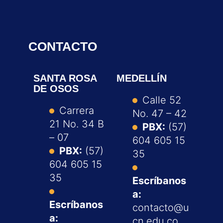
CONTACTO
SANTA ROSA
MEDELLÍN
DE OSOS
Calle 52
Carrera
No. 47 – 42
21 No. 34 B
PBX:
(57)
– 07
604 605 15
PBX:
(57)
35
604 605 15
35
Escríbanos
a:
Escríbanos
contacto@u
a:
cn.edu.co