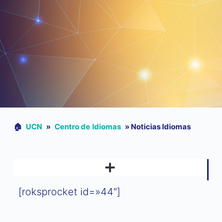
🏠︎
UCN
»
Centro de Idiomas
»
Noticias Idiomas
[roksprocket id=»44″]