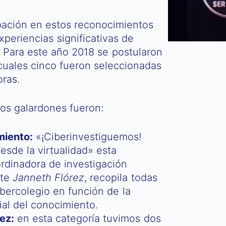
ipación en estos reconocimientos
xperiencias significativas de
 Para este año 2018 se postularon
s cuales cinco fueron seleccionadas
oras.
los galardones fueron:
miento:
«¡Ciberinvestiguemos!
esde la virtualidad» esta
rdinadora de investigación
nte
Janneth Flórez
, recopila todas
ibercolegio en función de la
ial del conocimiento.
ez:
en esta categoría tuvimos dos