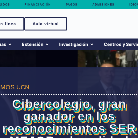
RIDOS
FINANCIACIÓN
PAGOS
ADMISIONES
IDIO
n línea
Aula virtual
mas
Extensión
Investigación
Centros y Servi
MOS UCN
Cibercolegio, gran
ganador en los
reconocimientos SER