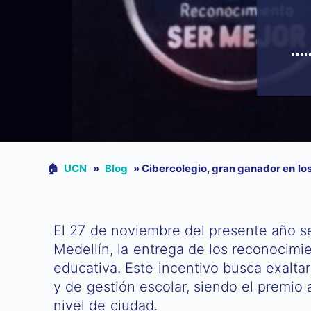
🏠︎
UCN
»
Blog
»
Cibercolegio, gran ganador en lo
El 27 de noviembre del presente año se
Medellín, la entrega de los reconocim
educativa. Este incentivo busca exaltar
y de gestión escolar, siendo el premio
nivel de ciudad.