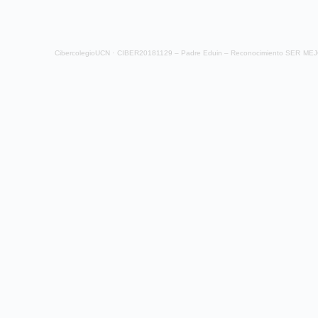
CibercolegioUCN
·
CIBER20181129 – Padre Eduin – Reconocimiento SER ME