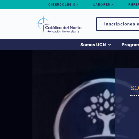
contenido
CIBERCOLEGIO↗
LABOREM↗
REFE
Inscripciones e
Somos UCN
Progra
SO