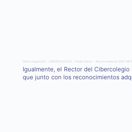
CibercolegioUCN
·
CIBER20181129 – Padre Eduin – Reconocimiento SER ME
Igualmente, el Rector del Cibercolegio
que junto con los reconocimientos adqui