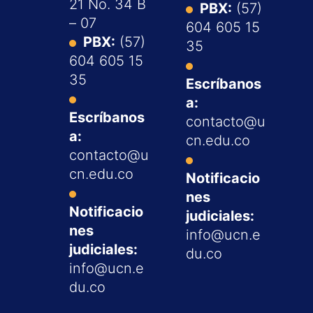
21 No. 34 B
PBX:
(57)
– 07
604 605 15
PBX:
(57)
35
604 605 15
35
Escríbanos
a:
Escríbanos
contacto@u
a:
cn.edu.co
contacto@u
cn.edu.co
Notificacio
nes
Notificacio
judiciales:
nes
info@ucn.e
judiciales:
du.co
info@ucn.e
du.co