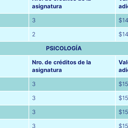
asignatura
adi
n
3
$14
2
$14
PSICOLOGÍA
Nro. de créditos de la
Val
asignatura
adi
3
$15
3
$15
3
$15
3
$15