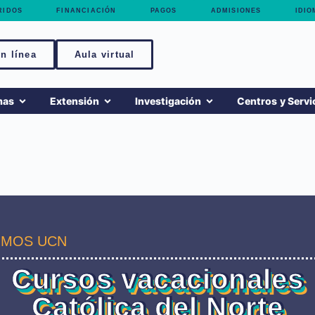
RIDOS
FINANCIACIÓN
PAGOS
ADMISIONES
IDIO
n línea
Aula virtual
mas
Extensión
Investigación
Centros y Servi
MOS UCN
Cursos vacacionales
Católica del Norte