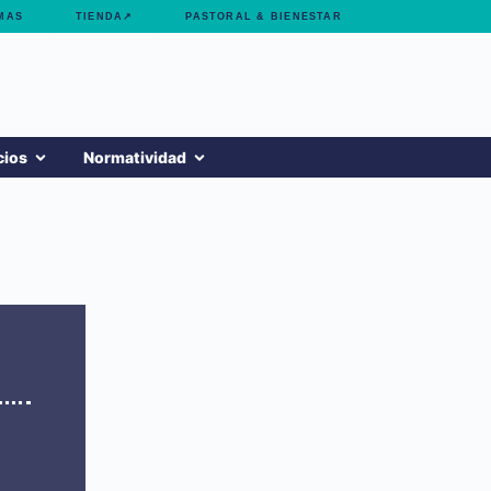
MAS
TIENDA↗
PASTORAL & BIENESTAR
cios
Normatividad