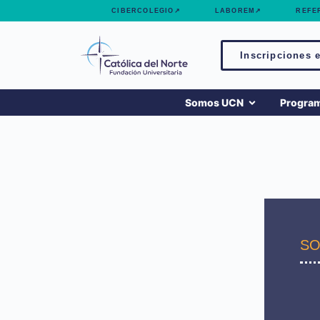
contenido
CIBERCOLEGIO↗
LABOREM↗
REFE
Inscripciones e
Somos UCN
Progra
SO