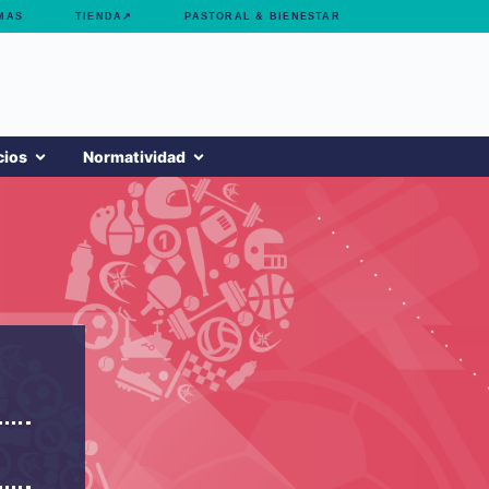
MAS
TIENDA↗
PASTORAL & BIENESTAR
cios
Normatividad