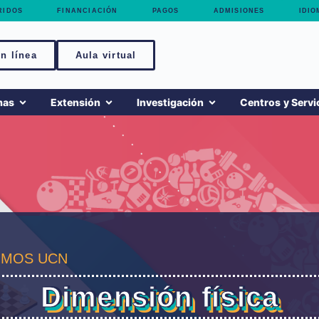
RIDOS
FINANCIACIÓN
PAGOS
ADMISIONES
IDIO
n línea
Aula virtual
mas
Extensión
Investigación
Centros y Servi
MOS UCN
Dimensión física