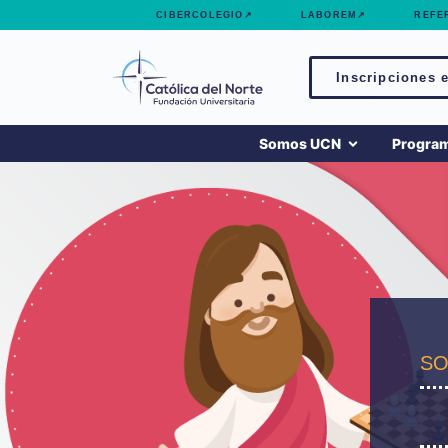
contenido
CIBERCOLEGIO↗
LABOREM↗
REFE
Inscripciones e
Somos UCN
Progra
SO