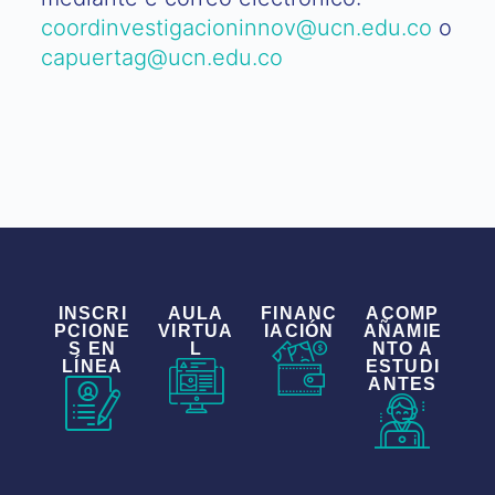
coordinvestigacioninnov@ucn.edu.co
o
capuertag@ucn.edu.co
INSCRI
AULA
FINANC
ACOMP
PCIONE
VIRTUA
IACIÓN
AÑAMIE
S EN
L
NTO A
LÍNEA
ESTUDI
ANTES