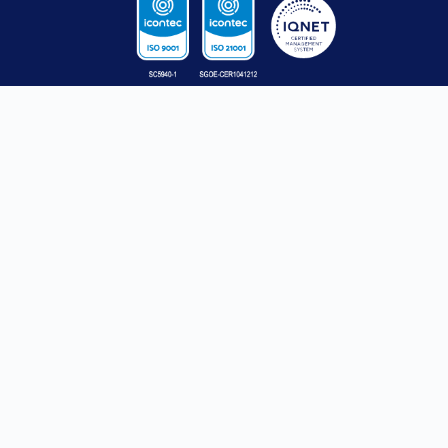
CONTACTO
SANTA ROSA
MEDELLÍN
DE OSOS
Calle 52
Carrera
No. 47 – 42
21 No. 34 B
PBX:
(57)
– 07
604 605 15