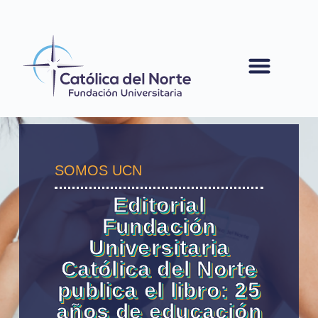
contenido
SOMOS UCN
Editorial
Fundación
Universitaria
Católica del Norte
publica el libro: 25
años de educación