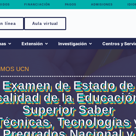
RIDOS
FINANCIACIÓN
PAGOS
ADMISIONES
IDIO
n línea
Aula virtual
mas
Extensión
Investigación
Centros y Servi
MOS UCN
Examen de Estado de
calidad de la Educació
Superior Saber
Técnicas, Tecnologías 
Pregrados Nacional y