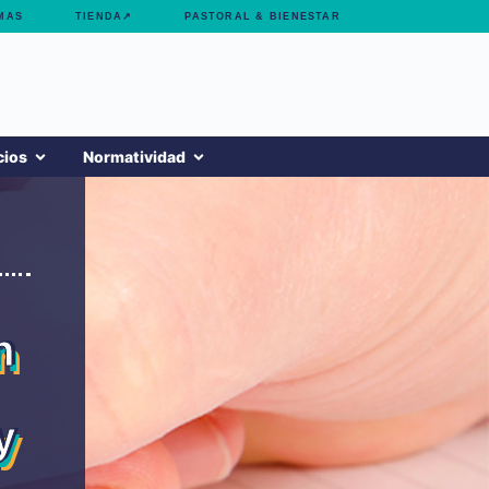
MAS
TIENDA↗
PASTORAL & BIENESTAR
cios
Normatividad
n
y