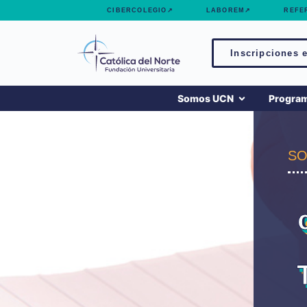
contenido
CIBERCOLEGIO↗
LABOREM↗
REFE
Inscripciones e
Somos UCN
Progra
SO