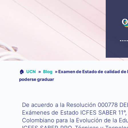
o
🏠︎
UCN
»
Blog
»
Examen de Estado de calidad de l
poderse graduar
De acuerdo a la Resolución 000778 DEL 
Exámenes de Estado ICFES SABER 11°, 
Colombiano para la Evolución de la Edu
ICFES SABER PRO, Técnicas y Tecnologí